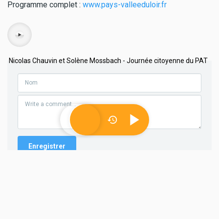
Programme complet :
www.pays-valleeduloir.fr
Audio
Nicolas Chauvin et Solène Mossbach - Journée citoyenne du PAT
Société
Alexandra Ruiz-Gimenez : "Il fait
bon vivre à Luché-Pringé"