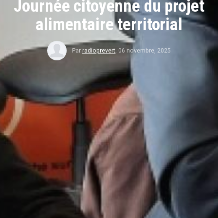
Journée citoyenne du projet
alimentaire territorial
Par
radioprevert
,
06 novembre, 2025