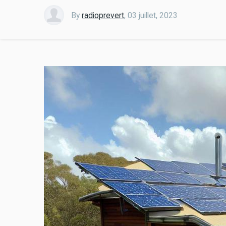
By
radioprevert
,
03 juillet, 2023