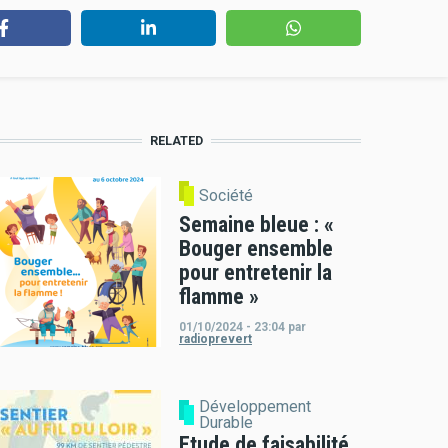
RELATED
Société
Semaine bleue : «
Bouger ensemble
pour entretenir la
flamme »
01/10/2024 - 23:04
par
radioprevert
Développement
Durable
Etude de faisabilité