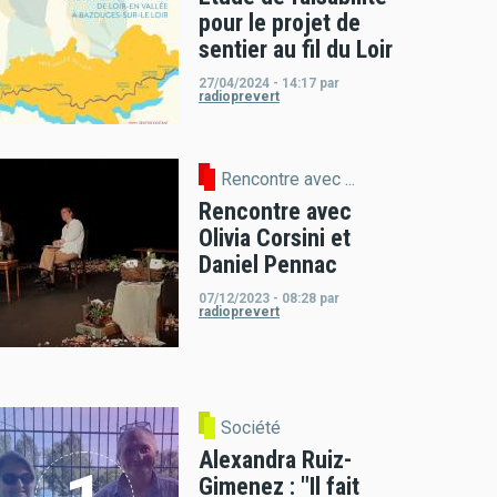
pour le projet de
sentier au fil du Loir
27/04/2024 - 14:17
par
radioprevert
Rencontre avec ...
Rencontre avec
Olivia Corsini et
Daniel Pennac
07/12/2023 - 08:28
par
radioprevert
Société
Alexandra Ruiz-
Gimenez : "Il fait