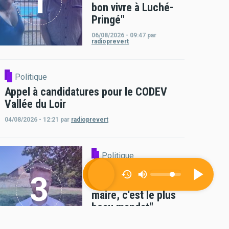
bon vivre à Luché-
Pringé"
06/08/2026 - 09:47
par
radioprevert
Politique
Appel à candidatures pour le CODEV
Vallée du Loir
04/08/2026 - 12:21
par
radioprevert
Politique
Romain Lemoigne :
"Le mandat de
maire, c'est le plus
beau mandat"
01/08/2026 - 09:55
par
radioprevert