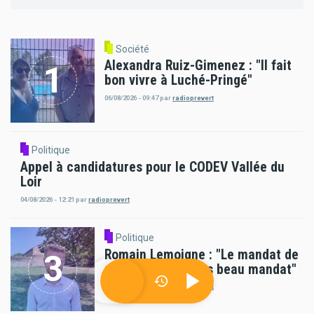
Société
Alexandra Ruiz-Gimenez : "Il fait
bon vivre à Luché-Pringé"
06/08/2026 - 09:47
par
radioprevert
Politique
Appel à candidatures pour le CODEV Vallée du
Loir
04/08/2026 - 12:21
par
radioprevert
Politique
Romain Lemoigne : "Le mandat de
maire, c'est le plus beau mandat"
01/08/2026 - 09:55
par
radioprevert