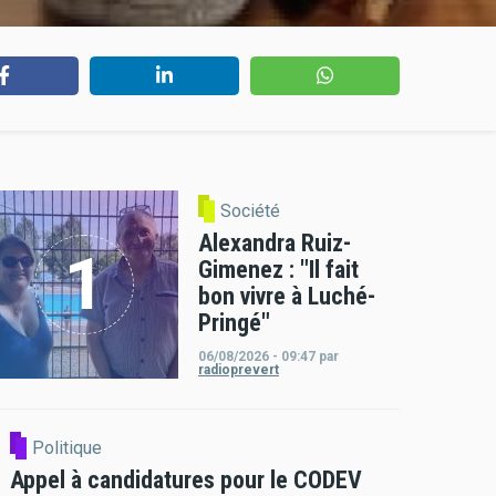
Société
Alexandra Ruiz-
Gimenez : "Il fait
bon vivre à Luché-
Pringé"
06/08/2026 - 09:47
par
radioprevert
Politique
Appel à candidatures pour le CODEV