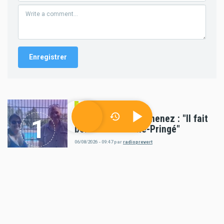
Société
Alexandra Ruiz-Gimenez : "Il fait
bon vivre à Luché-Pringé"
06/08/2026 - 09:47
par
radioprevert
Politique
Appel à candidatures pour le CODEV Vallée du
Loir
04/08/2026 - 12:21
par
radioprevert