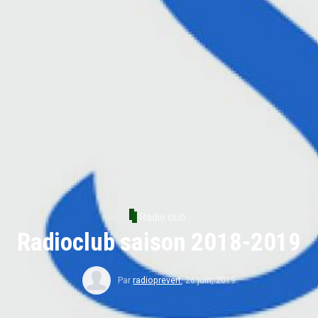
Radio club
Radioclub saison 2018-2019
Par
radioprevert
,
26 juin, 2019