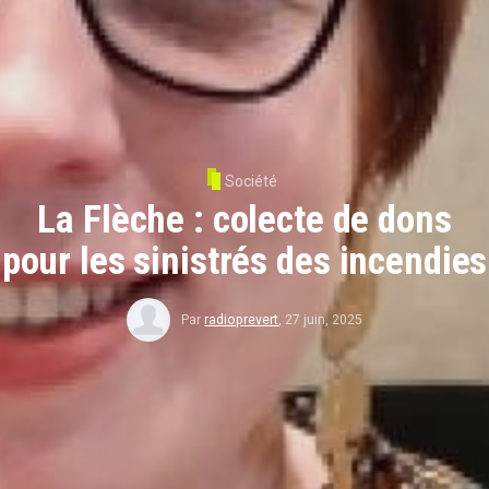
Société
La Flèche : colecte de dons
pour les sinistrés des incendies
Par
radioprevert
,
27 juin, 2025