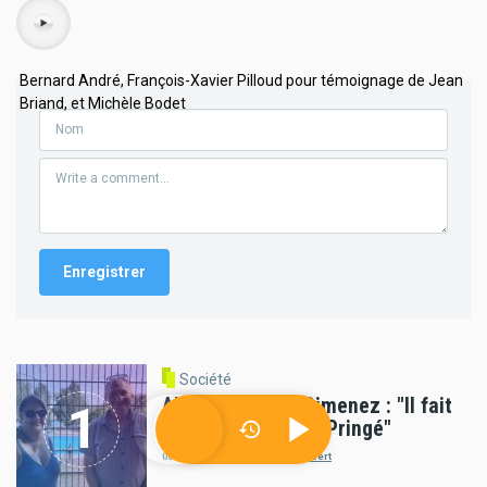
Audio
Bernard André, François-Xavier Pilloud pour témoignage de Jean
Briand, et Michèle Bodet
Société
Alexandra Ruiz-Gimenez : "Il fait
bon vivre à Luché-Pringé"
06/08/2026 - 09:47
par
radioprevert