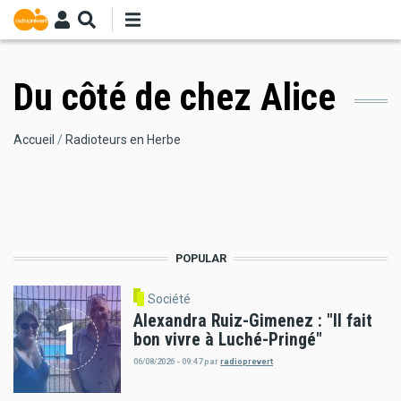
Aller
au
contenu
principal
Du côté de chez Alice
Fil
Accueil
Radioteurs en Herbe
d'Ariane
POPULAR
Société
Alexandra Ruiz-Gimenez : "Il fait
bon vivre à Luché-Pringé"
06/08/2026 - 09:47
par
radioprevert