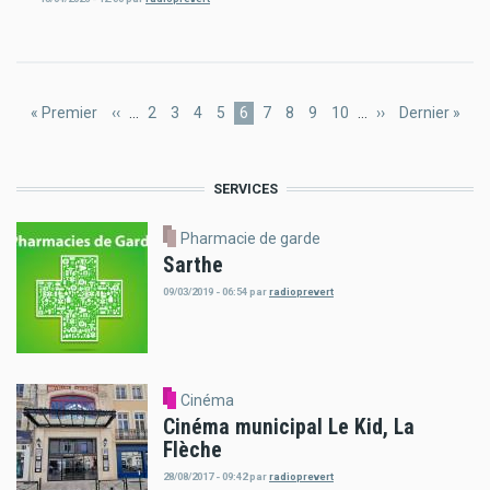
Pagination
Première
« Premier
Page
‹‹
…
Page
2
Page
3
Page
4
Page
5
Page
6
Page
7
Page
8
Page
9
Page
10
…
Page
››
Dernière
Dernier »
page
précédente
courante
suivante
page
SERVICES
Pharmacie de garde
Sarthe
09/03/2019 - 06:54
par
radioprevert
Cinéma
Cinéma municipal Le Kid, La
Flèche
28/08/2017 - 09:42
par
radioprevert