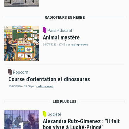
RADIOTEURS EN HERBE
Pass éducatif
Animal mystère
06/07/2026 - 17:49
par
radioprevert
Popcorn
Course d'orientation et dinosaures
10/06/2026 - 18:00
par
radioprevert
LES PLUS LUS
Société
Alexandra Ruiz-Gimenez : "Il fait
bon vivre à Luché-Pringé"