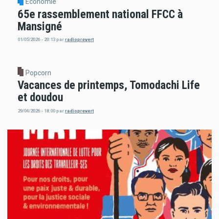
Economie
65e rassemblement national FFCC à
Mansigné
01/05/2026 - 20:13
par
radioprevert
Popcorn
Vacances de printemps, Tomodachi Life
et doudou
29/04/2026 - 18:00
par
radioprevert