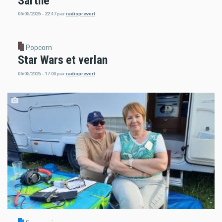
Sarthe
06/05/2026 - 22:47
par
radioprevert
Popcorn
Star Wars et verlan
06/05/2026 - 17:00
par
radioprevert