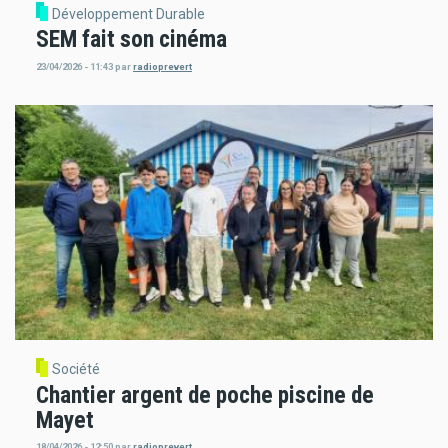
Développement Durable
SEM fait son cinéma
23/04/2026 - 11:43
par
radioprevert
Société
Chantier argent de poche piscine de
Mayet
18/04/2026 - 12:50
par
radioprevert