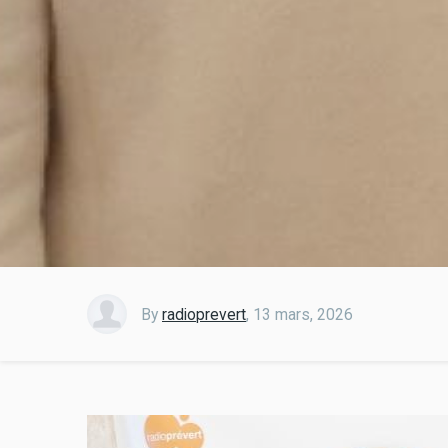
By
radioprevert
,
13 mars, 2026