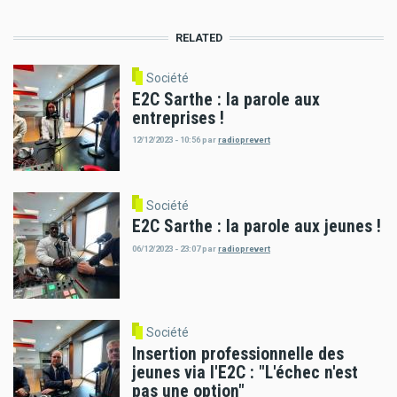
RELATED
Société
E2C Sarthe : la parole aux
entreprises !
12/12/2023 - 10:56
par
radioprevert
Société
E2C Sarthe : la parole aux jeunes !
06/12/2023 - 23:07
par
radioprevert
Société
Insertion professionnelle des
jeunes via l'E2C : "L'échec n'est
pas une option"