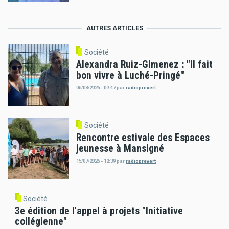
AUTRES ARTICLES
Société
Alexandra Ruiz-Gimenez : "Il fait
bon vivre à Luché-Pringé"
06/08/2026 - 09:47
par
radioprevert
Société
Rencontre estivale des Espaces
jeunesse à Mansigné
15/07/2026 - 12:39
par
radioprevert
Société
3e édition de l'appel à projets "Initiative
collégienne"