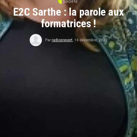
Société
E2C Sarthe : la parole aux
formatrices !
Par
radioprevert
,
16 décembre, 2023