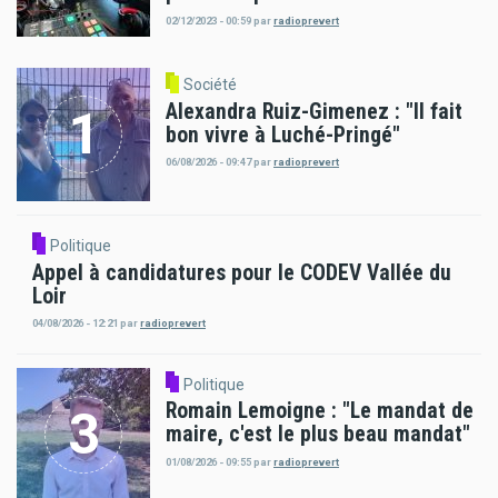
02/12/2023 - 00:59
par
radioprevert
Société
Alexandra Ruiz-Gimenez : "Il fait
bon vivre à Luché-Pringé"
06/08/2026 - 09:47
par
radioprevert
Politique
Appel à candidatures pour le CODEV Vallée du
Loir
04/08/2026 - 12:21
par
radioprevert
Politique
Romain Lemoigne : "Le mandat de
maire, c'est le plus beau mandat"
01/08/2026 - 09:55
par
radioprevert