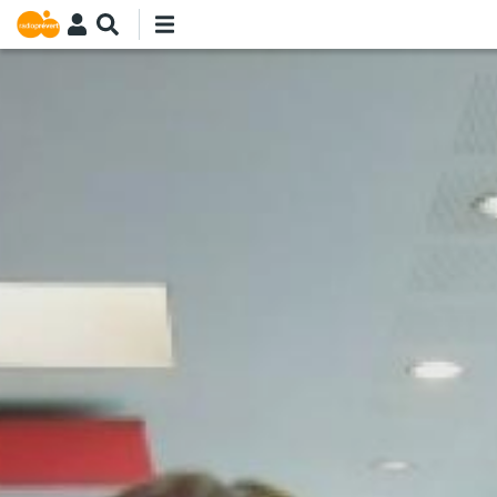
Aller
au
contenu
principal