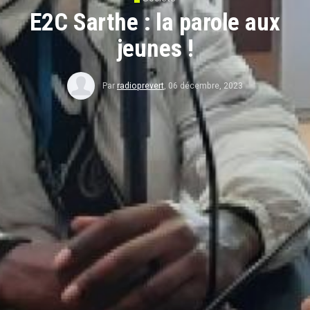
E2C Sarthe : la parole aux
jeunes !
Par
radioprevert
,
06 décembre, 2023