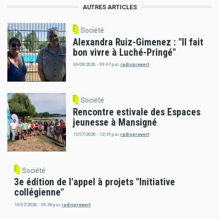
AUTRES ARTICLES
Société
Alexandra Ruiz-Gimenez : "Il fait
bon vivre à Luché-Pringé"
06/08/2026 - 09:47
par
radioprevert
Société
Rencontre estivale des Espaces
jeunesse à Mansigné
15/07/2026 - 12:39
par
radioprevert
Société
3e édition de l'appel à projets "Initiative
collégienne"
14/07/2026 - 09:38
par
radioprevert