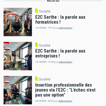
RELATED
Société
E2C Sarthe : la parole aux
formatrices !
16/12/2023 - 18:51
par
radioprevert
Société
E2C Sarthe : la parole aux
entreprises !
12/12/2023 - 10:56
par
radioprevert
Société
Insertion professionnelle des
jeunes via l'E2C : "L'échec n'est
pas une option"
02/12/2023 - 00:59
par
radioprevert