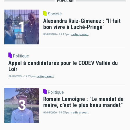
POPULAR
Société
Alexandra Ruiz-Gimenez : "Il fait
bon vivre à Luché-Pringé"
06/08/2026 - 09:47
par
radioprevert
Politique
Appel à candidatures pour le CODEV Vallée du
Loir
04/08/2026 - 12:21
par
radioprevert
Politique
Romain Lemoigne : "Le mandat de
maire, c'est le plus beau mandat"
01/08/2026 - 09:55
par
radioprevert