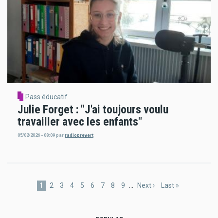
Pass éducatif
Julie Forget : "J'ai toujours voulu
travailler avec les enfants"
05/02/2026 - 08:09
par
radioprevert
Pagination
Page
1
Page
2
Page
3
Page
4
Page
5
Page
6
Page
7
Page
8
Page
9
…
Page
Next ›
Dernière
Last »
courante
suivante
page