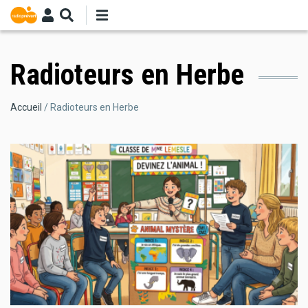
Aller
au
contenu
principal
Radioteurs en Herbe
Fil
Accueil
Radioteurs en Herbe
d'Ariane