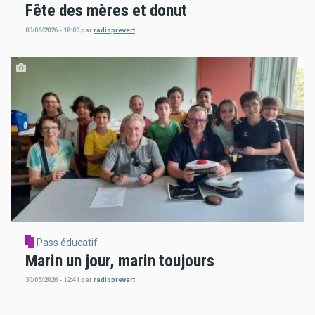
Fête des mères et donut
03/06/2026 - 18:00
par
radioprevert
Pass éducatif
Marin un jour, marin toujours
30/05/2026 - 12:41
par
radioprevert