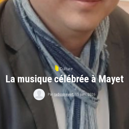
Culture
La musique célébrée à Mayet
Par
radioprevert
,
15 juin, 2026