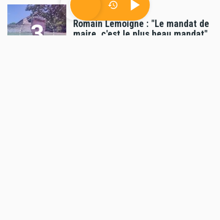
Politique
Romain Lemoigne : "Le mandat de
maire, c'est le plus beau mandat"
01/08/2026 - 09:55
par
radioprevert
AUTRES ARTICLES
Culture
Les 20 ans du Pays d'Art et
d'Histoire de la Vallée du Loir
28/07/2026 - 02:29
par
radioprevert
Culture
Comédie musicale et récital de
chant lyrique à La Flèche
15/07/2026 - 15:03
par
radioprevert