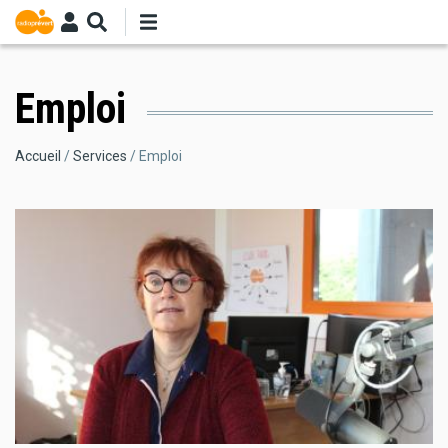
Aller
au
contenu
principal
Emploi
Fil
Accueil
Services
Emploi
d'Ariane