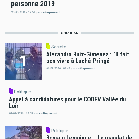
personne 2019
23/03/2019 - 12:58
par
radioprevert
POPULAR
Société
Alexandra Ruiz-Gimenez : "Il fait
bon vivre à Luché-Pringé"
06/08/2026 - 09:47
par
radioprevert
Politique
Appel à candidatures pour le CODEV Vallée du
Loir
04/08/2026 - 12:21
par
radioprevert
Politique
Romain Lemoigne : "Le mandat de