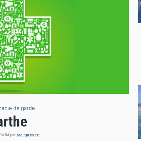
acie de garde
arthe
06:54
par
radioprevert