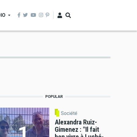
IO
POPULAR
Société
Alexandra Ruiz-
Gimenez : "Il fait
bon vivre à Luché-