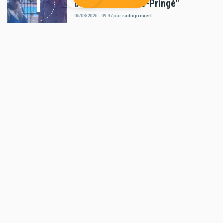
bon vivre à Luché-Pringé"
06/08/2026 - 09:47
par
radioprevert
Politique
Appel à candidatures pour le CODEV Vallée du
Loir
04/08/2026 - 12:21
par
radioprevert
Politique
Romain Lemoigne : "Le mandat de
maire, c'est le plus beau mandat"
01/08/2026 - 09:55
par
radioprevert
AUTRES ARTICLES
Dans la cour des grands