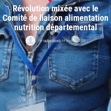
Révolution mixée avec le
Comité de liaison alimentation
nutrition départemental
Par
radioprevert
,
18 octobre, 2023