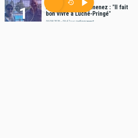
Alexandra Ruiz-Gimenez : "Il fait
bon vivre à Luché-Pringé"
06/08/2026 - 09:47
par
radioprevert
Politique
Appel à candidatures pour le CODEV Vallée du
Loir
04/08/2026 - 12:21
par
radioprevert
Politique
Romain Lemoigne : "Le mandat de
maire, c'est le plus beau mandat"
01/08/2026 - 09:55
par
radioprevert
AUTRES ARTICLES