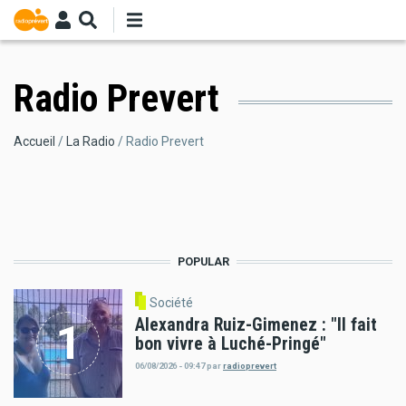
Aller
au
contenu
principal
Radio Prevert
Fil
Accueil
La Radio
Radio Prevert
d'Ariane
POPULAR
Société
Alexandra Ruiz-Gimenez : "Il fait
bon vivre à Luché-Pringé"
06/08/2026 - 09:47
par
radioprevert