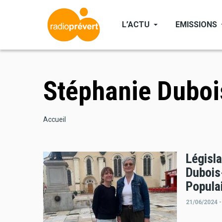
Aller
au
L’ACTU
EMISSIONS
contenu
principal
Stéphanie Duboi
Fil
Accueil
d'Ariane
Législa
Dubois
Popula
21/06/2024 -