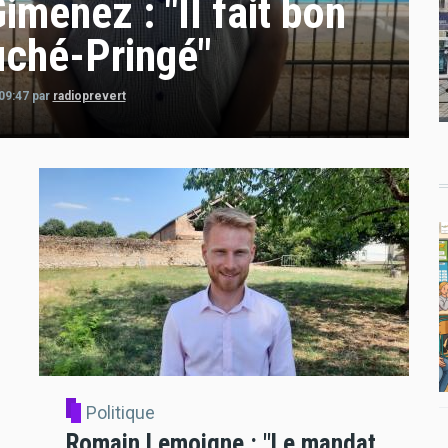
menez : "Il fait bon
uché-Pringé"
09:47
par
radioprevert
Politique
Romain Lemoigne : "Le mandat