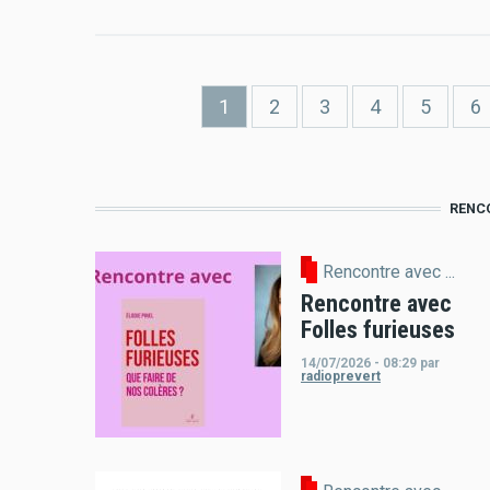
Pagination
Page
1
Page
2
Page
3
Page
4
Page
5
P
6
courante
RENCO
Rencontre avec ...
Rencontre avec
Folles furieuses
14/07/2026 - 08:29
par
radioprevert