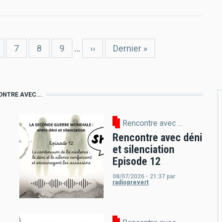
age
Page
7
Page
8
Page
9
…
Page
››
Dernière
Dernier »
suivante
page
NTRE AVEC...
Rencontre avec ...
Rencontre avec déni
et silenciation
Episode 12
08/07/2026 - 21:37
par
radioprevert