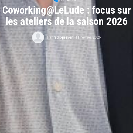
Coworking@LeLude : focus sur
les ateliers de la saison 2026
Par
radioprevert
,
11 février, 2026