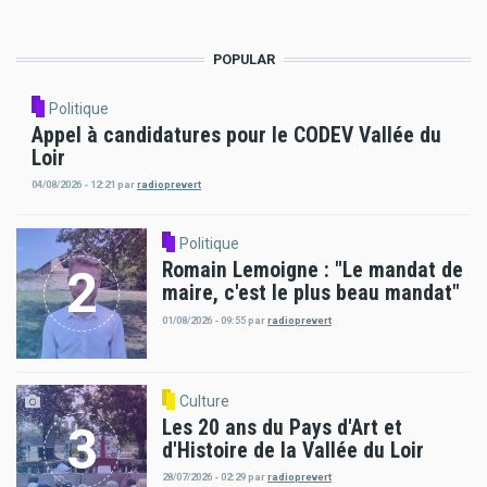
courante
suivante
page
POPULAR
Politique
Appel à candidatures pour le CODEV Vallée du
Loir
04/08/2026 - 12:21
par
radioprevert
Politique
Romain Lemoigne : "Le mandat de
maire, c'est le plus beau mandat"
01/08/2026 - 09:55
par
radioprevert
Culture
Les 20 ans du Pays d'Art et
d'Histoire de la Vallée du Loir
28/07/2026 - 02:29
par
radioprevert