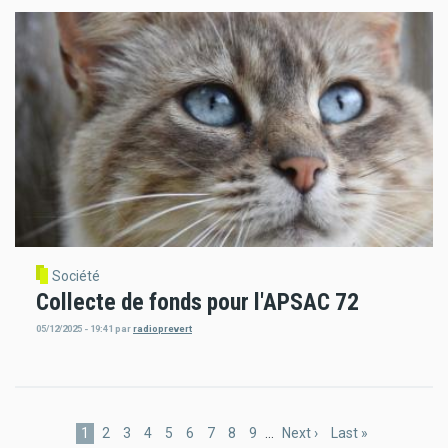
Société
Collecte de fonds pour l'APSAC 72
05/12/2025 - 19:41
par
radioprevert
Pagination
Page
1
Page
2
Page
3
Page
4
Page
5
Page
6
Page
7
Page
8
Page
9
…
Page
Next ›
Dernière
Last »