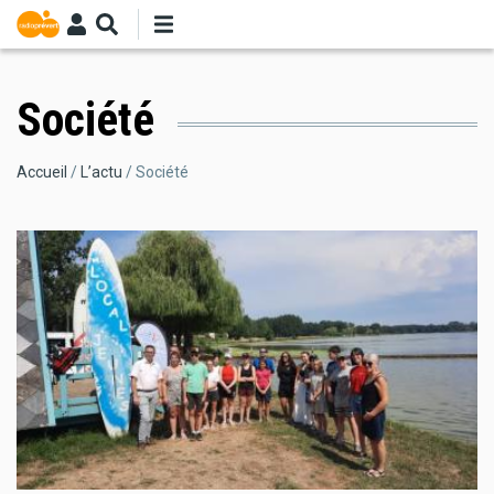
Aller
au
contenu
principal
Société
Fil
Accueil
L’actu
Société
d'Ariane