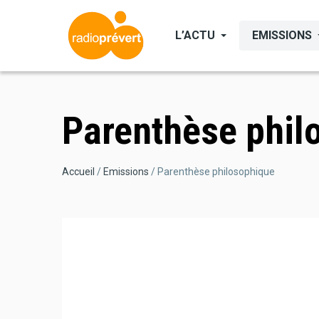
Aller
au
L’ACTU
EMISSIONS
contenu
principal
Parenthèse phil
Fil
Accueil
Emissions
Parenthèse philosophique
d'Ariane