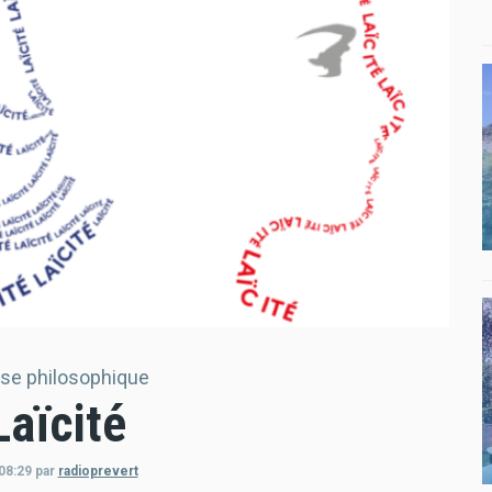
se philosophique
Laïcité
08:29
par
radioprevert