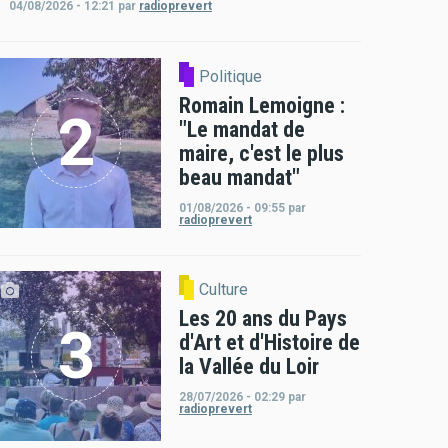
04/08/2026 - 12:21
par
radioprevert
Politique
Romain Lemoigne :
"Le mandat de
maire, c'est le plus
beau mandat"
01/08/2026 - 09:55
par
radioprevert
Culture
Les 20 ans du Pays
d'Art et d'Histoire de
la Vallée du Loir
28/07/2026 - 02:29
par
radioprevert