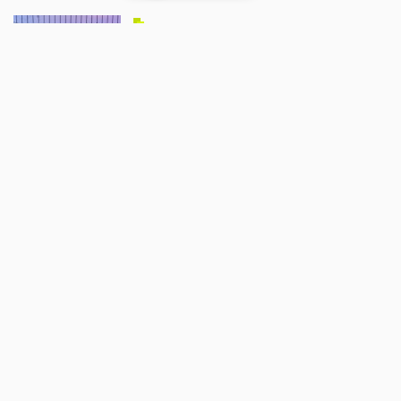
Société
Alexandra Ruiz-Gimenez : "Il fait
bon vivre à Luché-Pringé"
06/08/2026 - 09:47
par
radioprevert
Politique
Appel à candidatures pour le CODEV Vallée du
Loir
04/08/2026 - 12:21
par
radioprevert
Politique
Romain Lemoigne : "Le mandat de
maire, c'est le plus beau mandat"
01/08/2026 - 09:55
par
radioprevert