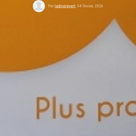
Par
radioprevert
,
04 février, 2026