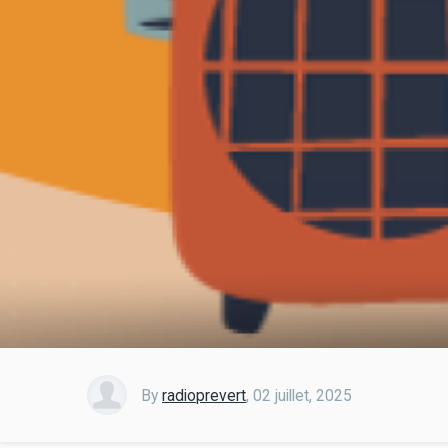
By
radioprevert
,
02 juillet, 2025