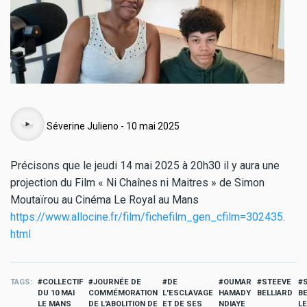
Audio
Séverine Julieno - 10 mai 2025
Précisons que le jeudi 14 mai 2025 à 20h30 il y aura une
projection du Film « Ni Chaînes ni Maitres » de Simon
Moutaïrou au Cinéma Le Royal au Mans
https://www.allocine.fr/film/
fichefilm_gen_cfilm=302435.
html
TAGS
COLLECTIF
JOURNÉE DE
DE
OUMAR
STEEVE
DU 10 MAI
COMMÉMORATION
L'ESCLAVAGE
HAMADY
BELLIARD
BE
LE MANS
DE L'ABOLITION DE
ET DE SES
NDIAYE
L