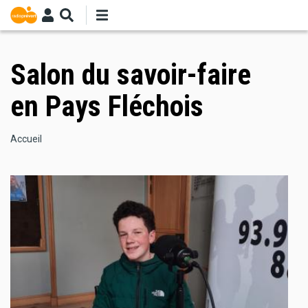
Aller
au
contenu
principal
Salon du savoir-faire
en Pays Fléchois
Fil
Accueil
d'Ariane