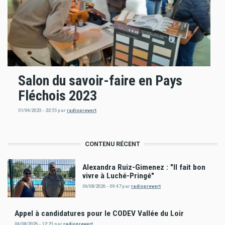
Salon du savoir-faire en Pays
Fléchois 2023
01/04/2023 - 22:55
par
radioprevert
CONTENU RÉCENT
Alexandra Ruiz-Gimenez : "Il fait bon
vivre à Luché-Pringé"
06/08/2026 - 09:47
par
radioprevert
Appel à candidatures pour le CODEV Vallée du Loir
04/08/2026 - 12:21
par
radioprevert